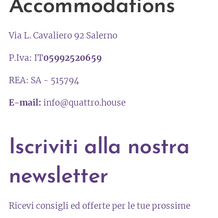
Accommodations
meraviglie
archeologiche
di questa
Via L. Cavaliero 92 Salerno
storica città.
Questa
P.Iva: IT
05992520659
splendida
proprietà offre
REA: SA - 515794
una camera da
letto
E-mail:
info@quattro.house
matrimoniale
spaziosa e
arredata con
Iscriviti alla nostra
gusto, ideale
per un sonno
newsletter
ristoratore
dopo una
giornata di...
Ricevi consigli ed offerte per le tue prossime