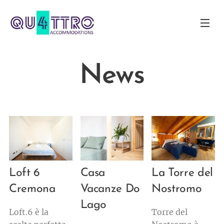
News
Loft 6
Casa
La Torre del
Cremona
Vacanze Do
Nostromo
Lago
Loft.6 è la
Torre del