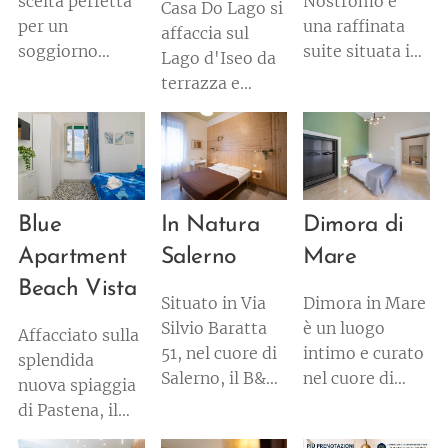
scelta perfetta
Nostromo è
Casa Do Lago si
per un
una raffinata
affaccia sul
soggiorno
suite situata in
Lago d'Iseo da
all'insegna del
una zona
terrazza e
relax e del
tranquilla di
giardino, a
comfort.
Salerno,
Toline, frazione
L'appartamento
perfetta per chi
di Pisogne
è caratterizzato
cerca privacy,
(Brescia). Tre
da spazi
benessere e un
camere (due
Blue
In Natura
Dimora di
luminosi e ben
ambiente
matrimoniali,
organizzati,
curato. Ideale
Apartment
Salerno
Mare
una con due
pensati per
per coppie o
letti singoli)
Beach Vista
offrire il
piccoli gruppi,
Situato in Via
Dimora in Mare
per 6 persone,
massimo del
offre
Silvio Baratta
è un luogo
cucina a vista e
Affacciato sulla
benessere ai
un'esperienza
51, nel cuore di
intimo e curato
soggiorno con
splendida
suoi ospiti.
elegante e
Salerno, il B&B
nel cuore di
smart TV. Aria
nuova spiaggia
Questo
rilassante
In Natura
Salerno, dove
condizionata,
di Pastena, il
appartamento
lontano dal
rappresenta
ogni dettaglio è
Wi-Fi, e un
Blue Apartment