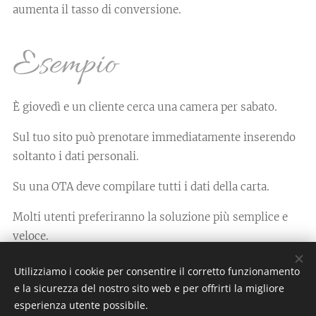
aumenta il tasso di conversione.
Esempio
È giovedì e un cliente cerca una camera per sabato.
Sul tuo sito può prenotare immediatamente inserendo
soltanto i dati personali.
Su una OTA deve compilare tutti i dati della carta.
Molti utenti preferiranno la soluzione più semplice e
veloce.
Utilizziamo i cookie per consentire il corretto funzionamento
5. Offri una politica di
e la sicurezza del nostro sito web e per offrirti la migliore
esperienza utente possibile.