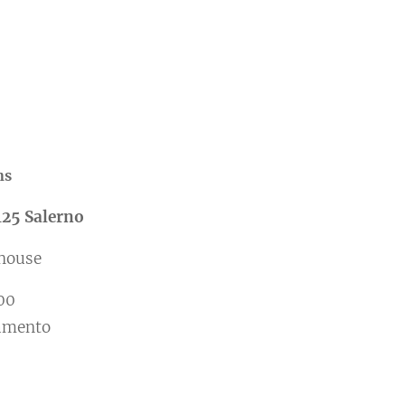
ns
4125 Salerno
house
:00
amento