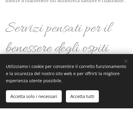
inoltre a mantenere un'atmosfera salubre e rilassante.
Servizi pensati per il
benessere degli ospiti
Utilizziamo i cookie per consentire il corretto funzionamento
Villa Rocla si distingue per una gamma di servizi che
e la sicurezza del nostro sito web e per offrirti la migliore
arricchiscono l'esperienza di soggiorno. Tra questi:
esperienza utente possibile.
Parcheggio gratuito e custodito, ideale per chi
Accetta solo i necessari
Accetta tutti
viaggia in auto o moto
Area benessere con sauna finlandese
Spazio fitness e angolo CrossFit
Navetta aeroportuale e home restaurant