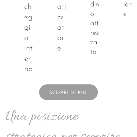
din
ion
ch
ati
o
e
eg
zz
att
gi
at
rez
o
or
za
int
e
to
er
no
SCOPRI DI PIU'
Una posizione