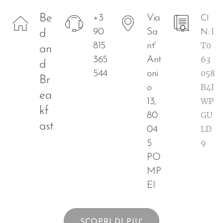
Be
+3
Via
CI
I
90
Sa
d
N:
T0
815
nt'
an
63
365
Ant
d
058
544
oni
Br
B4I
o
ea
WP
13,
kf
GU
80
ast
LD
04
9
5
PO
MP
EI
SCOPRI DI PIU'