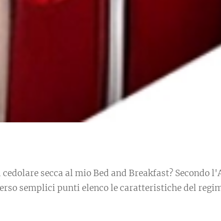
la cedolare secca al mio Bed and Breakfast? Secondo l'
rso semplici punti elenco le caratteristiche del regi